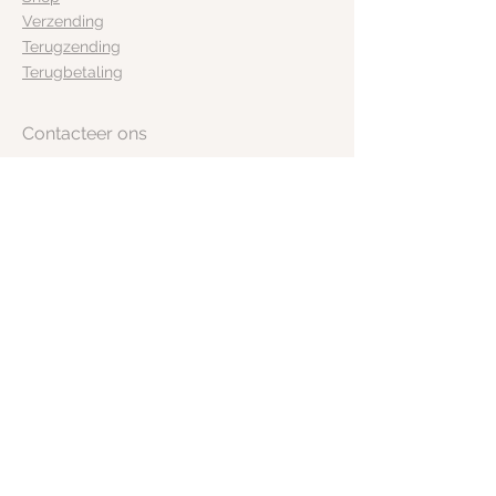
Verzending
Terugzending
Terugbetaling
Contacteer ons
+32 479 33 65 47
valckeloes@gmail.com
Langskomen op afspraak
:
8670 Koksijde
Volg ons
instagram
Facebook