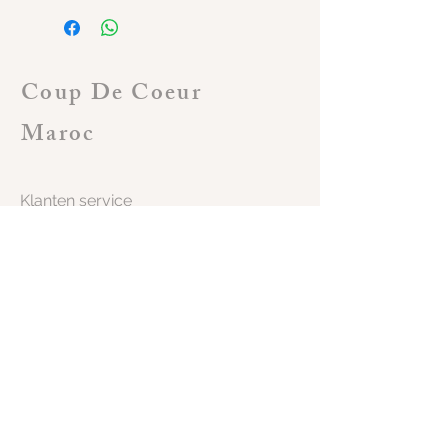
Coup De Coeur
Maroc
Klanten service
Algemene voorwaarden
Shop
Verzending
Terugzending
Terugbetaling
Contacteer ons
+32 479 33 65 47