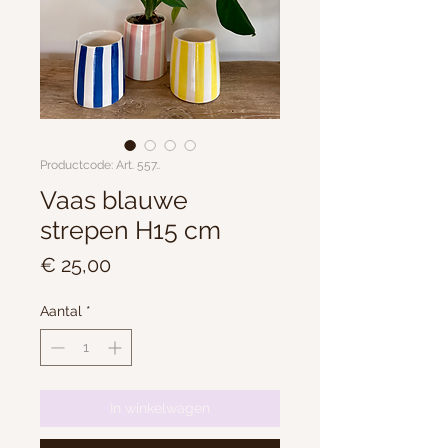
Productcode: Art. 557..
Vaas blauwe
strepen H15 cm
Prijs
€ 25,00
Aantal
*
In winkelwagen