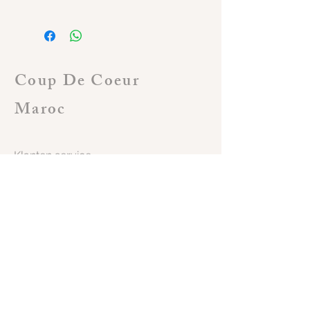
Coup De Coeur
Maroc
Klanten service
Algemene voorwaarden
Shop
Verzending
Terugzending
Terugbetaling
Contacteer ons