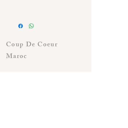
Coup De Coeur
Maroc
Klanten service
Algemene voorwaarden
Shop
Verzending
Terugzending
Terugbetaling