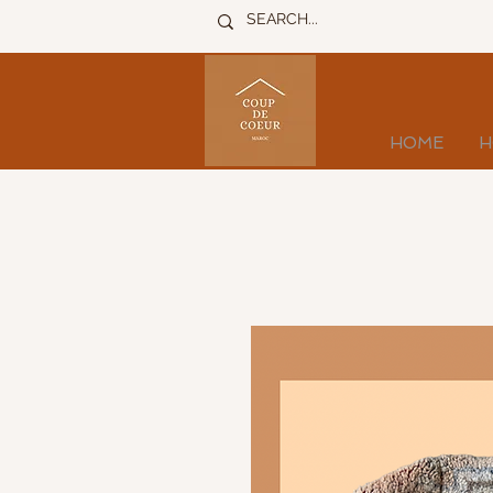
HOME
H