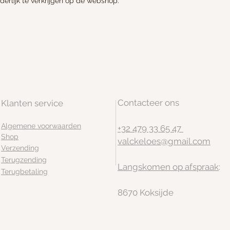
nderlijk te verkrijgen op de webshop.
Contacteer ons
Klanten service
Algemene voorwaarden
+32 479 33 65 47
Shop
valckeloes@gmail.com
Verzending
Terugzending
Langskomen op afspraak
:
Terugbetaling
8670 Koksijde