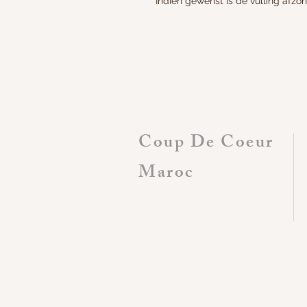
Indien gewenst is de vulling afzo
Coup De Coeur
Maroc