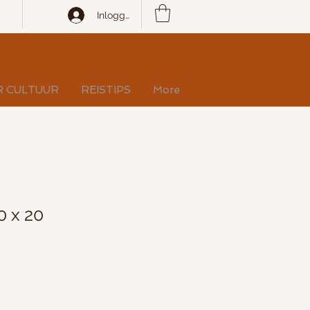
Inloggen
R CULTUUR
REISTIPS
More
0 x 20