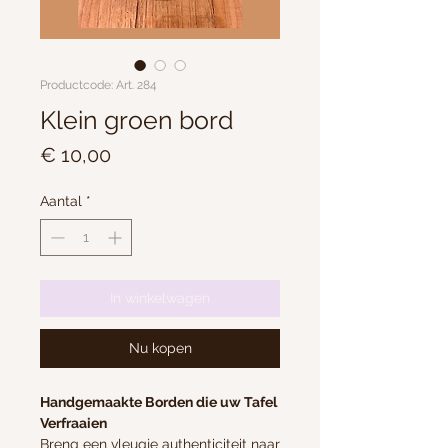
Productcode: Art. 284
Klein groen bord
Prijs
€ 10,00
Aantal
*
In winkelwagen
Nu kopen
Handgemaakte Borden die uw Tafel
Verfraaien
Breng een vleugje authenticiteit naar