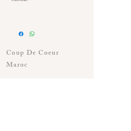
Coup De Coeur
Maroc
Klanten service
Algemene voorwaarden
Shop
Verzending
Terugzending
Terugbetaling